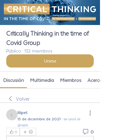
Critically Thinking in the time of
Covid Group
Público
·
132 miembros
Unirse
Discusión
Multimedia
Miembros
Acerca de
Volver
lilipet
lilipet
15 de diciembre de 2021
·
se unió al
grupo.
0
0