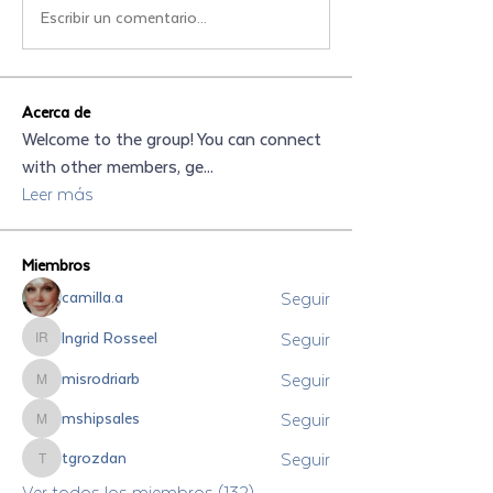
Escribir un comentario...
Acerca de
Welcome to the group! You can connect
with other members, ge
...
Leer más
Miembros
Seguir
camilla.a
Seguir
Ingrid Rosseel
Ingrid Rosseel
Seguir
misrodriarb
misrodriarb
Seguir
mshipsales
mshipsales
Seguir
tgrozdan
tgrozdan
Ver todos los miembros (132)