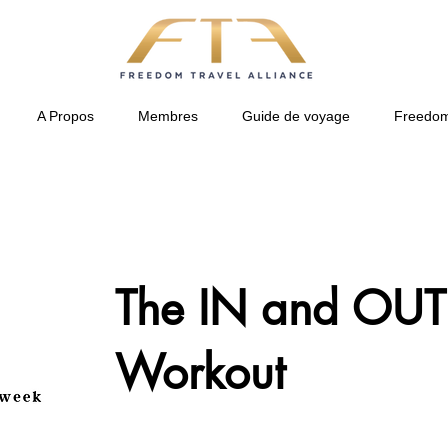
A Propos
Membres
Guide de voyage
Freedom
The IN and OUT
Workout