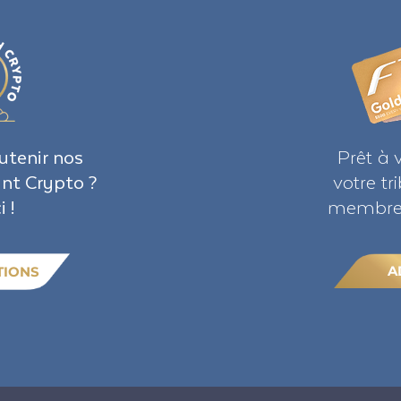
utenir nos
Prêt à 
ant Crypto ?
votre t
i !
membre 
A
TIONS