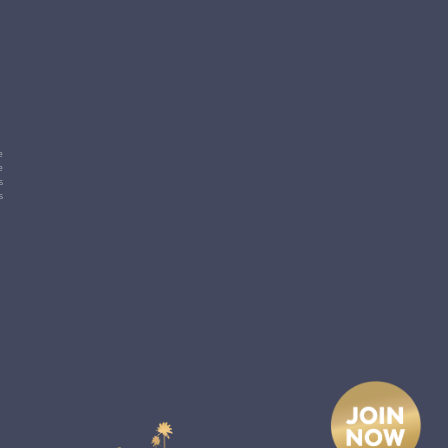
e
e
s
s