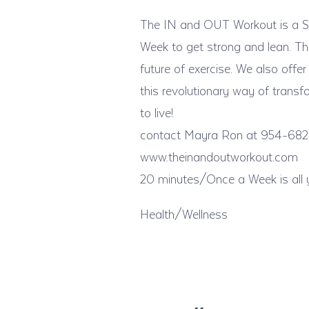
The IN and OUT Workout is a Su
Week to get strong and lean. Thi
future of exercise. We also offer
this revolutionary way of trans
to live!
contact Mayra Ron at 954-682
www.theinandoutworkout.com
20 minutes/Once a Week is all 
Health/Wellness