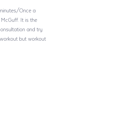
 minutes/Once a
McGuff. It is the
consultation and try
o workout but workout