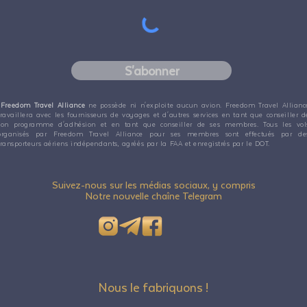
S'abonner
Freedom Travel Alliance
ne possède ni n'exploite aucun avion. Freedom Travel Allianc
travaillera avec les fournisseurs de voyages et d'autres services en tant que conseiller d
son programme d'adhésion et en tant que conseiller de ses membres. Tous les vol
organisés par Freedom Travel Alliance pour ses membres sont effectués par de
transporteurs aériens indépendants, agréés par la FAA et enregistrés par le DOT.
Suivez-nous sur les médias sociaux, y compris
Notre nouvelle chaîne Telegram
Nous le fabriquons !