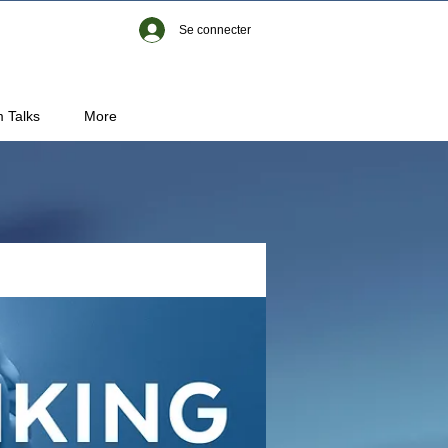
Se connecter
 Talks
More