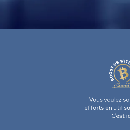
Vous voulez so
efforts en utilis
C'est ic