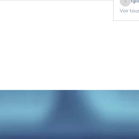
tgr
tgrozdan
Voir tou