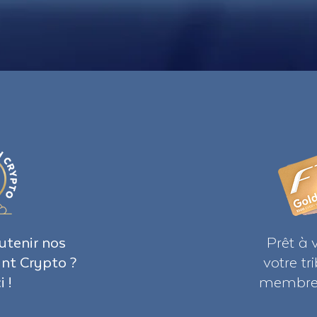
utenir nos
Prêt à 
ant Crypto ?
votre t
i !
membre 