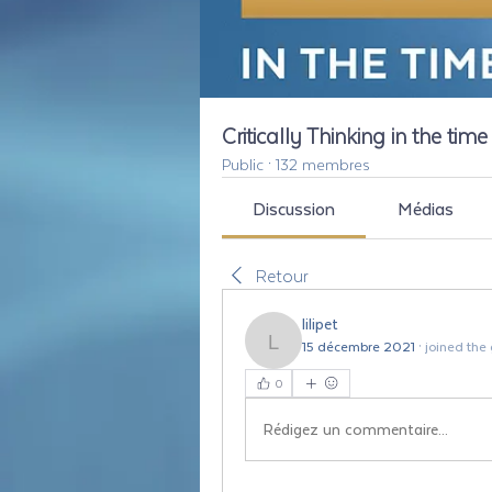
Critically Thinking in the tim
Public
·
132 membres
Discussion
Médias
Retour
lilipet
15 décembre 2021
·
joined the
lilipet
0
Rédigez un commentaire...