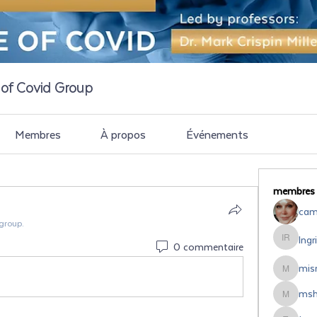
e of Covid Group
Membres
À propos
Événements
membres
cami
 group.
Ingr
Ingrid Ro
0 commentaire
misr
misrodri
msh
mshipsal