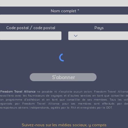
Nom complet
Code postal / code postal
Pays
S'abonner
Freedom Travel Alliance
ne possède ni n'exploite aucun avion. Freedom Travel Allianc
travaillera avec les fournisseurs de voyages et d'autres services en tant que conseiller d
son programme d'adhésion et en tant que conseiller de ses membres. Tous les vol
organisés par Freedom Travel Alliance pour ses membres sont effectués par de
transporteurs aériens indépendants, agréés par la FAA et enregistrés par le DOT.
Suivez-nous sur les médias sociaux, y compris