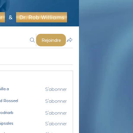
Rejoindre
S'abonner
lla.a
S'abonner
id Rosseel
sseel
S'abonner
odriarb
arb
S'abonner
ipsales
es