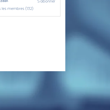
S'abonner
ozdan
s les membres (132)