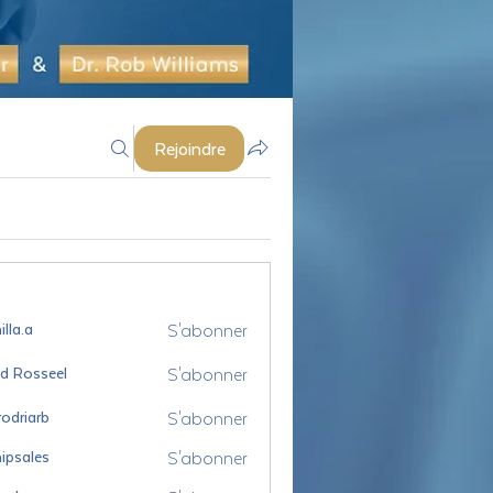
Rejoindre
S'abonner
lla.a
S'abonner
id Rosseel
sseel
S'abonner
odriarb
arb
S'abonner
ipsales
es