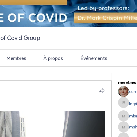
e of Covid Group
Membres
À propos
Événements
membres
cami
Ingr
Ingrid Ro
misr
misrodri
msh
mshipsal