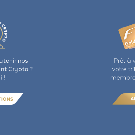
utenir nos
Prêt à 
ant Crypto ?
votre t
i !
membre 
A
TIONS