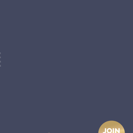
e
e
s
s