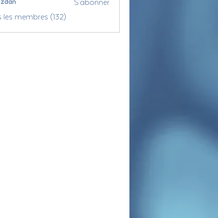
S'abonner
ozdan
s les membres (132)