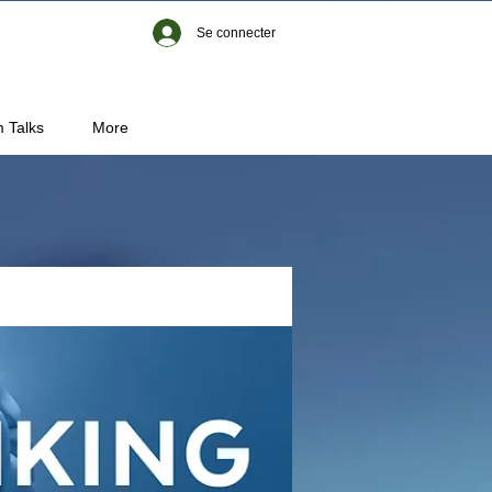
Se connecter
 Talks
More