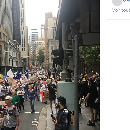
tgr
tgrozdan
Voir tou