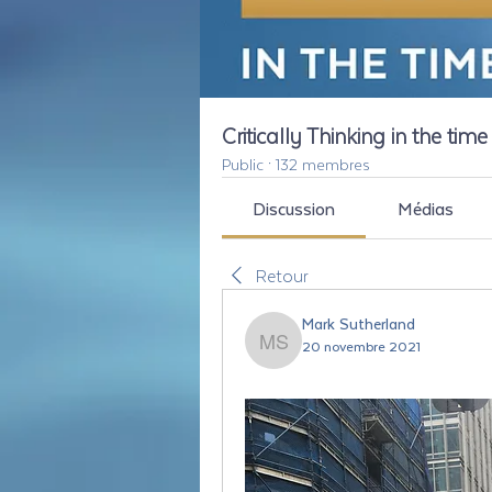
Critically Thinking in the tim
Public
·
132 membres
Discussion
Médias
Retour
Mark Sutherland
20 novembre 2021
Mark Sutherland