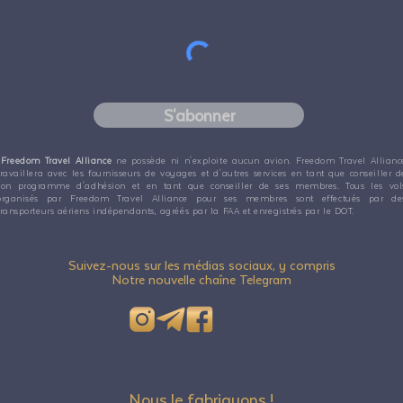
S'abonner
Freedom Travel Alliance
ne possède ni n'exploite aucun avion. Freedom Travel Allianc
travaillera avec les fournisseurs de voyages et d'autres services en tant que conseiller d
son programme d'adhésion et en tant que conseiller de ses membres. Tous les vol
organisés par Freedom Travel Alliance pour ses membres sont effectués par de
transporteurs aériens indépendants, agréés par la FAA et enregistrés par le DOT.
Suivez-nous sur les médias sociaux, y compris
Notre nouvelle chaîne Telegram
Nous le fabriquons !