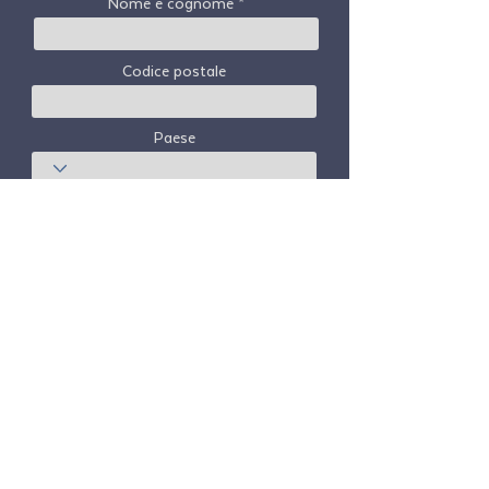
Nome e cognome
Codice postale
Paese
sottoscrivi
Freedom Travel Alliance
non possiede né
gestisce alcun aeromobile. Freedom Travel
Alliance lavorerà con fornitori di servizi di
viaggio e altri come consulente del suo
programma di adesione e come consulente
della sua adesione. Tutti i voli organizzati