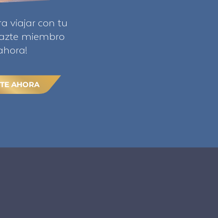
ra viajar con tu
Hazte miembro
ahora!
TE AHORA