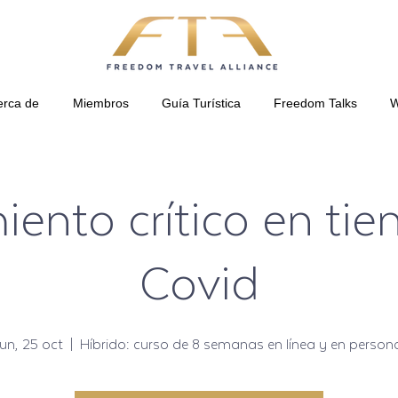
erca de
Miembros
Guía Turística
Freedom Talks
W
ento crítico en ti
Covid
lun, 25 oct
  |  
Híbrido: curso de 8 semanas en línea y en person