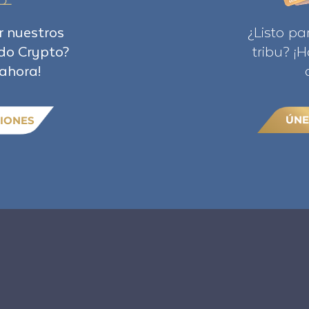
r nuestros
¿Listo pa
do Crypto?
tribu? ¡
ahora!
ÚNE
IONES