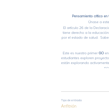
Pensamiento crítico en
Únase a este 
El artículo 26 de la Declar
tiene derecho a la educación
por el estado de salud. Sa
Este es nuestro primer
GO
en 
estudiantes exploren proyectos
están explorando activamente
po
Ahora es el momento de toma
Alliance lo alentamos a 
experiencia en línea y e
cualquiera que se abra para 
se impartirá en una platafor
Tipo de entrada
par
Anfitrión