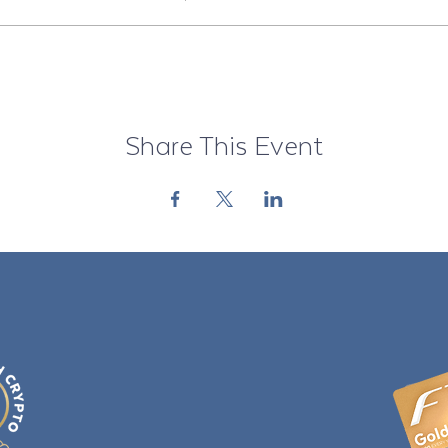
¿Estás listo para elegir #GoWithFreedom?
Share This Event