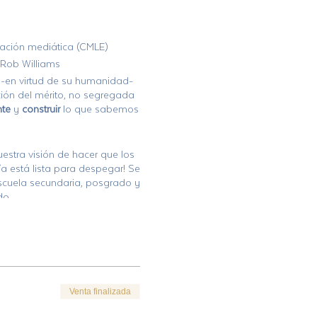
ización mediática (CMLE)
. Rob Williams
 -en virtud de su humanidad-
ción del mérito, no segregada
nte
y
construir
lo que sabemos
estra visión de hacer que los
ía está lista para despegar! Se
scuela secundaria, posgrado y
do.
OS
juntos. ¡En Freedom Travel
daderamente un híbrido de
que estamos ofreciendo a
a caja de regalos! Esta clase
Rob y Mark y luego se abrirán
Venta finalizada
ada.