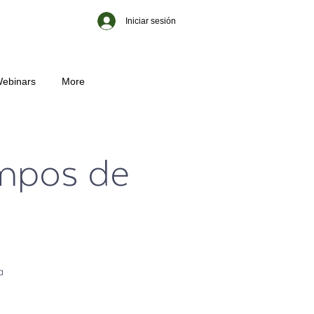
Iniciar sesión
ebinars
More
empos de
a