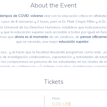
About the Event
 tiempos de COVID: volverse
viral con la educación crítica en alfabet
curso de 8 semanas y 2 horas, pero el Dr. Mark Crispin Miller y el Dr
ación Universal de los Derechos Humanos, establece que toda persona
 y que la educación superior será accesible a todos por igual en fun
bemos que
ahora es el momento
de ser creativos, de
pensar críticame
que se necesita, una mejor
educación superior
.
eso, y al hacer que la facultad desarrolle programas como este, ¡nu
 de investigación colaborativos, capacitación y actividades de tutor
 los compromisos en persona de los estudiantes en los niveles de e
sgrado en conferencias y/o talleres conjuntos, manténgase conecta
r un amigo, un pod de educación en el hogar y aprendamos e
VAM
Tickets
reunirse para aprender en un ambiente grupal, para que esto sea ver
n persona! Nuestro objetivo es cuanto más
VAYA
, más
crece
, por lo 
organizar esta clase semanal en persona, ¡una matrícula gratis y un
ma de webinar usando zoom. La primera hora serán conferencias de 
Precio
a debates en vivo y preguntas y respuestas. Cada clase será grab
0,00 US$