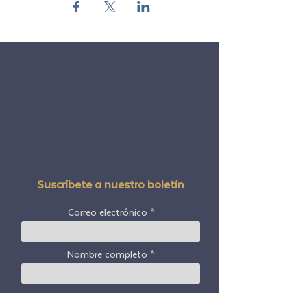
dirigidas por Rob y Mark y luego se abrirán para
debates en vivo y preguntas y respuestas. Cada
clase será grabada.
¿Estás listo para elegir #GoWithFreedom?
Suscríbete a nuestro boletín
Correo electrónico
Nombre completo
Código postal