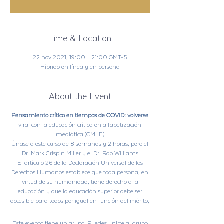
Time & Location
22 nov 2021, 19:00 – 21:00 GMT-5
Híbrido en línea y en persona
About the Event
Pensamiento crítico en tiempos de COVID: volverse
viral con la educación crítica en alfabetización
mediática (CMLE)
Únase a este curso de 8 semanas y 2 horas, pero el
Dr. Mark Crispin Miller y el Dr. Rob Williams
El artículo 26 de la Declaración Universal de los
Derechos Humanos establece que toda persona, en
virtud de su humanidad, tiene derecho a la
educación y que la educación superior debe ser
accesible para todos por igual en función del mérito,
no segregada por el estado de salud. Sabemos que
ahora es el momento
de ser creativos,
pensar
Este evento tiene un grupo. Puedes unirte al grupo