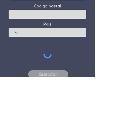
Código postal
País
Suscribir
Freedom Travel Alliance
no posee ni opera
ninguna aeronave. Freedom Travel Alliance
trabajará con proveedores de viajes y otros
servicios como asesor de su programa de
membresía y como asesor de su
membresía. Todos los vuelos organizados
por Freedom Travel Alliance para sus
miembros son realizados por compañías
aéreas independientes, con licencia de la