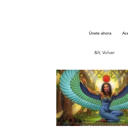
Únete ahora
Ac
&lt; Volver