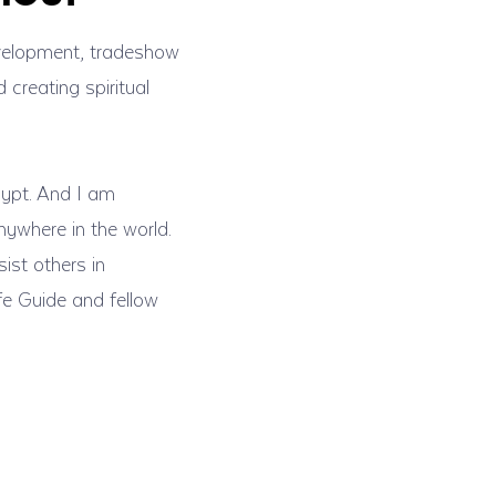
evelopment, tradeshow
creating spiritual
ypt. And I am
nywhere in the world.
ist others in
fe Guide and fellow