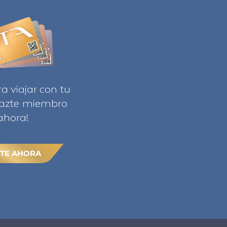
ra viajar con tu
Hazte miembro
ahora!
TE AHORA