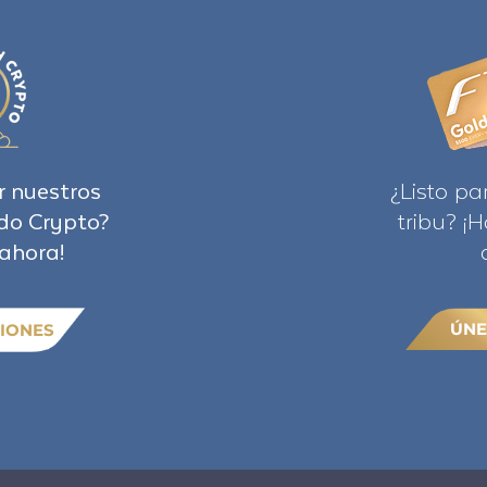
r nuestros
¿Listo pa
do Crypto?
tribu? ¡
ahora!
ÚNE
IONES