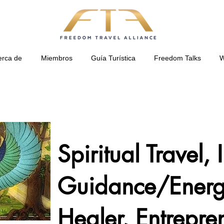
erca de
Miembros
Guía Turística
Freedom Talks
W
Spiritual Travel, I
Guidance/Ener
Healer, Entrepre