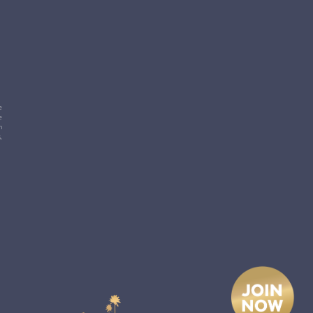
e
e
m
,