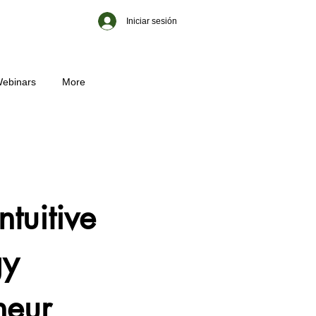
Iniciar sesión
ebinars
More
ntuitive
gy
neur