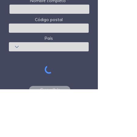
Nombre completo
Código postal
País
Suscribir
Freedom Travel Alliance
no posee ni opera
ninguna aeronave. Freedom Travel Alliance
trabajará con proveedores de viajes y otros
servicios como asesor de su programa de
membresía y como asesor de su
membresía. Todos los vuelos organizados