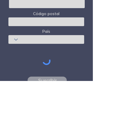
Código postal
País
Suscribir
Freedom Travel Alliance
no posee ni opera
ninguna aeronave. Freedom Travel Alliance
trabajará con proveedores de viajes y otros
servicios como asesor de su programa de
membresía y como asesor de su
membresía. Todos los vuelos organizados
por Freedom Travel Alliance para sus