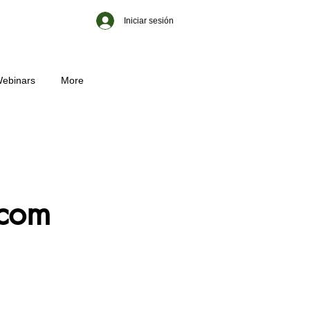
Iniciar sesión
ebinars
More
.com