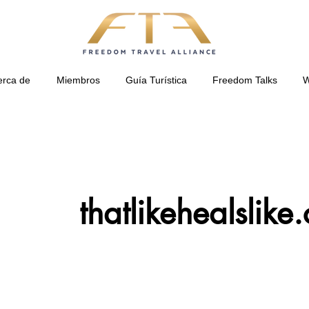
erca de
Miembros
Guía Turística
Freedom Talks
W
thatlikehealslike