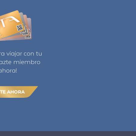
ra viajar con tu
Hazte miembro
ahora!
TE AHORA