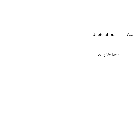
Únete ahora
Ac
&lt; Volver