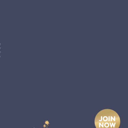
e
e
m
,