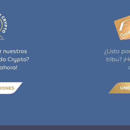
r nuestros
¿Listo pa
do Crypto?
tribu? ¡
ahora!
ÚNE
IONES