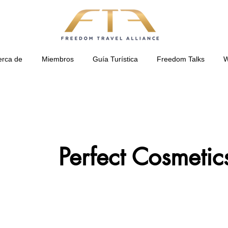
erca de
Miembros
Guía Turística
Freedom Talks
W
Perfect Cosmetics