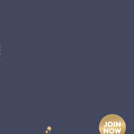
e
e
m
,