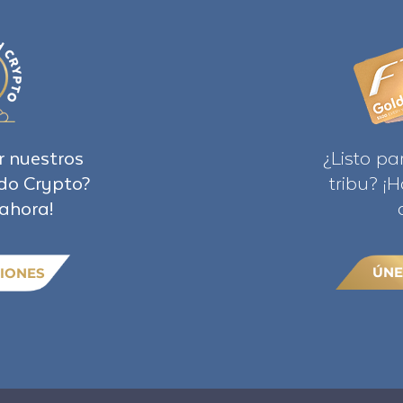
r nuestros
¿Listo pa
do Crypto?
tribu? ¡
ahora!
ÚNE
IONES