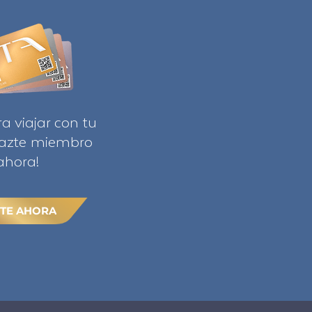
ra viajar con tu
Hazte miembro
ahora!
TE AHORA