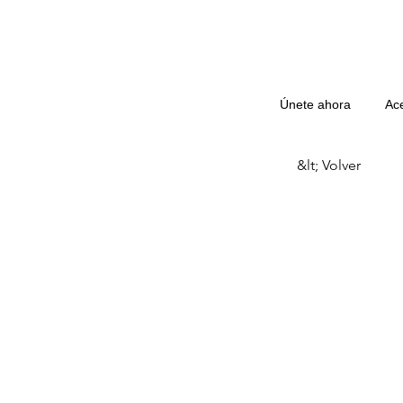
Únete ahora
Ac
&lt; Volver