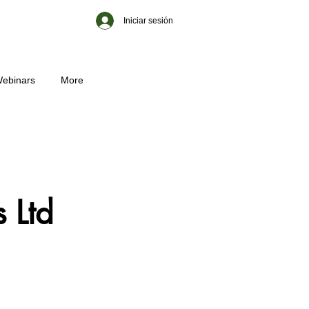
Iniciar sesión
ebinars
More
 Ltd