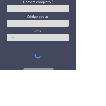
Nombre completo
Código postal
País
Suscribir
Freedom Travel Alliance
no posee ni opera
ninguna aeronave. Freedom Travel Alliance
trabajará con proveedores de viajes y otros
servicios como asesor de su programa de
membresía y como asesor de su
membresía. Todos los vuelos organizados