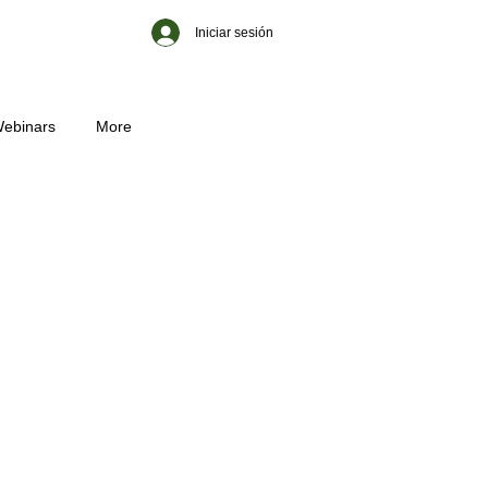
Iniciar sesión
ebinars
More