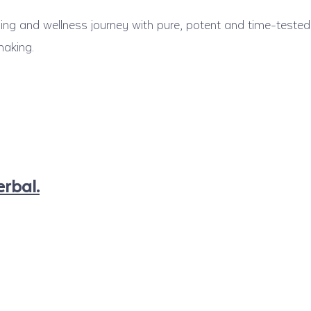
ng and wellness journey with pure, potent and time-tested 
making.
rbal.