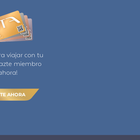
ra viajar con tu
Hazte miembro
ahora!
TE AHORA