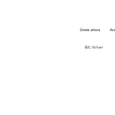
Únete ahora
Ac
&lt; Volver