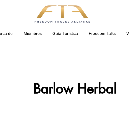
erca de
Miembros
Guía Turística
Freedom Talks
W
Barlow Herbal