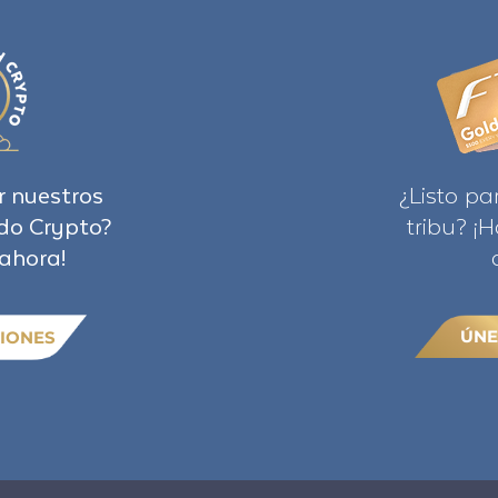
r nuestros
¿Listo pa
do Crypto?
tribu? ¡
ahora!
ÚNE
IONES