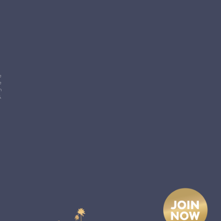
e
e
m
,