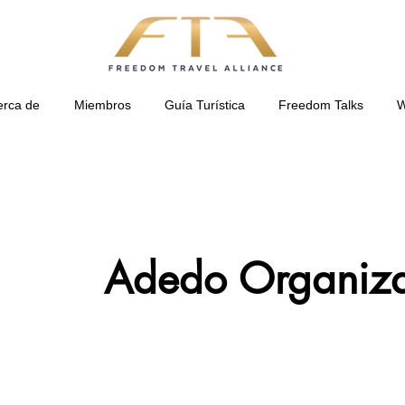
erca de
Miembros
Guía Turística
Freedom Talks
W
Adedo Organiza