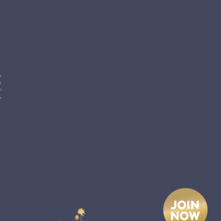
e
e
m
,