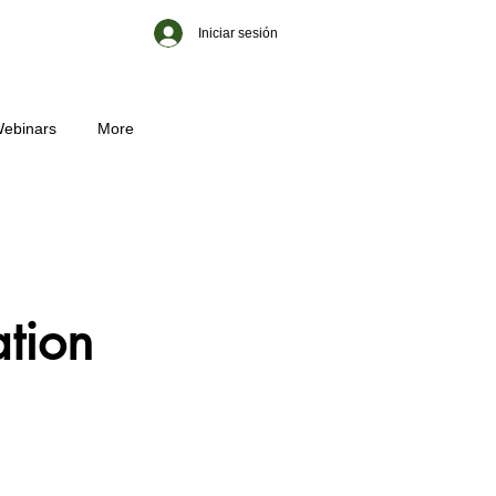
Iniciar sesión
ebinars
More
tion