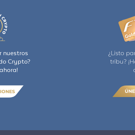
r nuestros
¿Listo pa
do Crypto?
tribu? ¡
ahora!
ÚNE
IONES