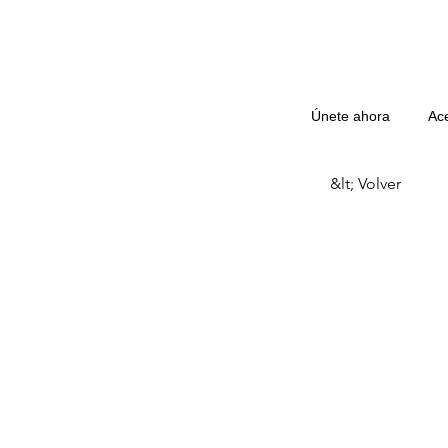
Únete ahora
Ac
&lt; Volver