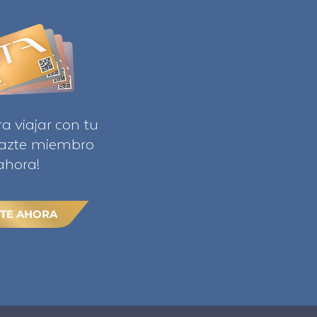
ra viajar con tu
Hazte miembro
ahora!
TE AHORA