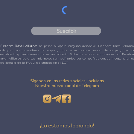
Suscribir
Freedom Travel Alliance
no posee ni opera ninguna aeronave. Freedom Travel Allianc
trabajará con proveedores de viajes y otros servicios como asesor de su programa d
membresía y como asesor de su membresía. Todos los vuelos organizados por Freedo
Travel Alliance para sus miembros son realizados por compañías aéreas independientes
con licencia de la FAA y registradas en el DOT.
Síganos en las redes sociales, incluidas
Nuestro nuevo canal de Telegram
¡Lo estamos logrando!