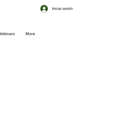
Iniciar sesión
ebinars
More