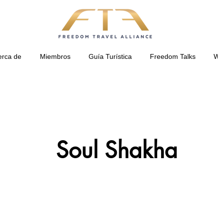
erca de
Miembros
Guía Turística
Freedom Talks
W
Soul Shakha