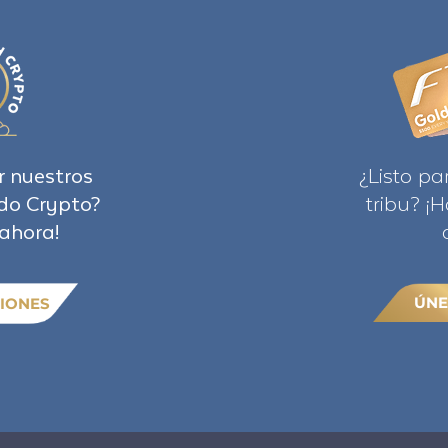
r nuestros
¿Listo pa
do Crypto?
tribu? ¡
ahora!
ÚNE
IONES