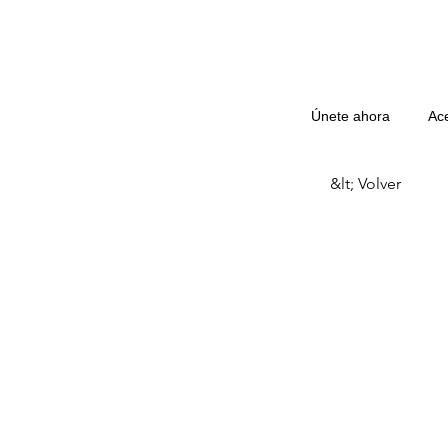
Únete ahora
Ac
&lt; Volver