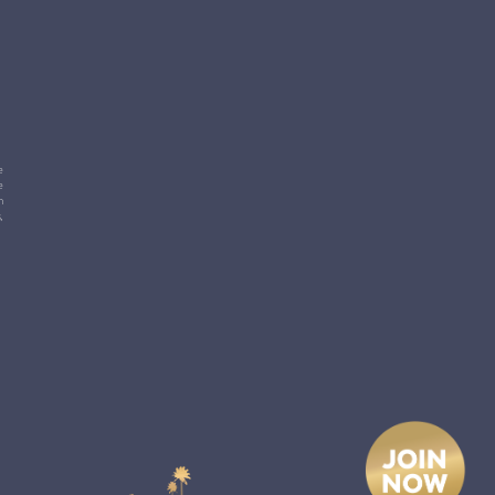
e
e
m
,