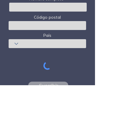
Código postal
País
Suscribir
Freedom Travel Alliance
no posee ni opera
ninguna aeronave. Freedom Travel Alliance
trabajará con proveedores de viajes y otros
servicios como asesor de su programa de
membresía y como asesor de su
membresía. Todos los vuelos organizados