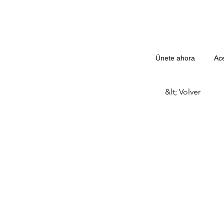
Únete ahora
Ac
&lt; Volver