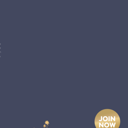
e
e
m
,