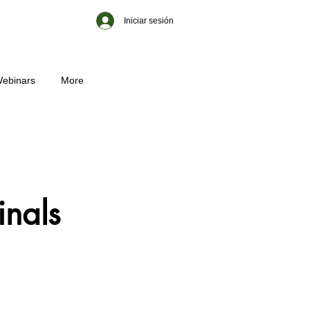
Iniciar sesión
ebinars
More
nals