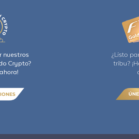
r nuestros
¿Listo pa
do Crypto?
tribu? ¡
ahora!
ÚNE
IONES