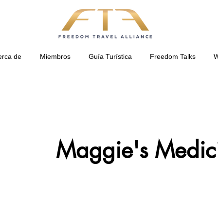
erca de
Miembros
Guía Turística
Freedom Talks
W
Maggie's Medici