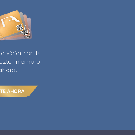
ra viajar con tu
Hazte miembro
ahora!
TE AHORA