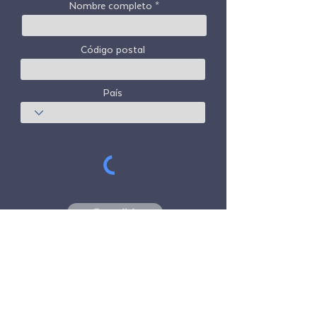
Nombre completo
Código postal
País
Suscribir
Freedom Travel Alliance
no posee ni opera
ninguna aeronave. Freedom Travel Alliance
trabajará con proveedores de viajes y otros
servicios como asesor de su programa de
membresía y como asesor de su
membresía. Todos los vuelos organizados