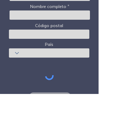
Nombre completo
Código postal
País
Suscribir
Freedom Travel Alliance
no posee ni opera
ninguna aeronave. Freedom Travel Alliance
trabajará con proveedores de viajes y otros
servicios como asesor de su programa de
membresía y como asesor de su