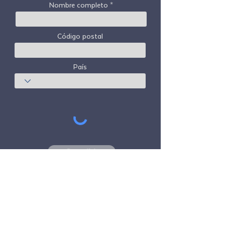
Nombre completo
Código postal
País
Suscribir
Freedom Travel Alliance
no posee ni opera
ninguna aeronave. Freedom Travel Alliance
trabajará con proveedores de viajes y otros
servicios como asesor de su programa de
membresía y como asesor de su
membresía. Todos los vuelos organizados