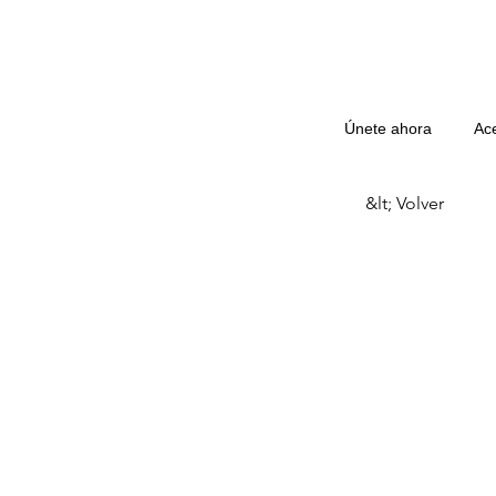
Únete ahora
Ac
&lt; Volver