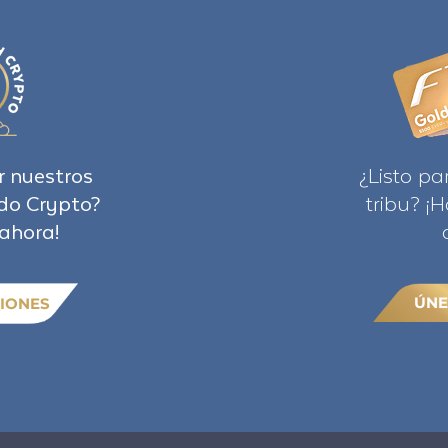
r nuestros
¿Listo pa
do Crypto?
tribu? ¡
ahora!
ÚNE
IONES