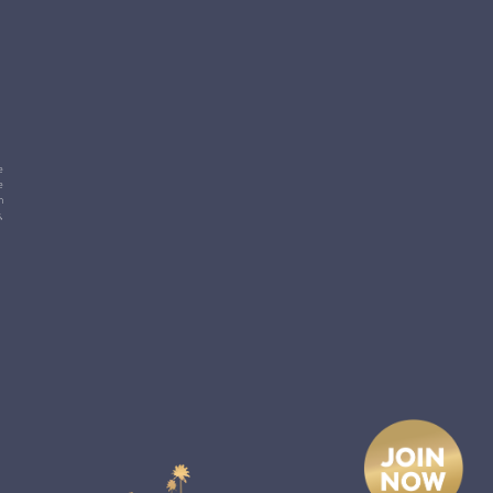
e
e
m
,