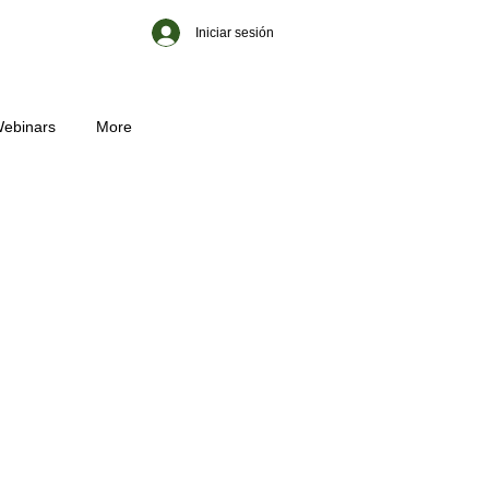
Iniciar sesión
ebinars
More