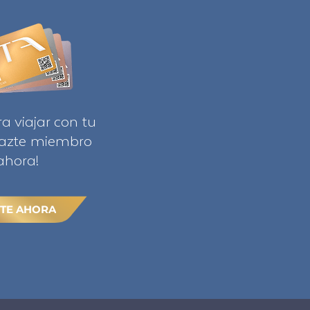
ra viajar con tu
Hazte miembro
ahora!
TE AHORA