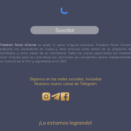
Suscribir
Freedom Travel Alliance
no posee ni opera ninguna aeronave. Freedom Travel Allianc
trabajará con proveedores de viajes y otros servicios como asesor de su programa d
membresía y como asesor de su membresía. Todos los vuelos organizados por Freedo
Travel Alliance para sus miembros son realizados por compañías aéreas independientes
con licencia de la FAA y registradas en el DOT.
Síganos en las redes sociales, incluidas
Nuestro nuevo canal de Telegram
¡Lo estamos logrando!