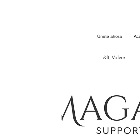
Únete ahora
Ac
&lt; Volver