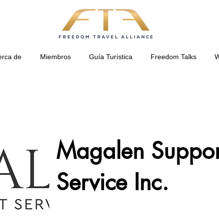
erca de
Miembros
Guía Turística
Freedom Talks
W
Magalen Suppor
Service Inc.