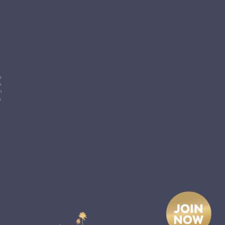
e
e
m
,