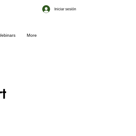
Iniciar sesión
ebinars
More
t