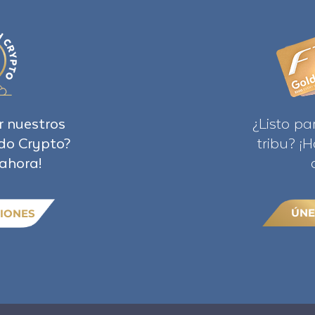
r nuestros
¿Listo pa
do Crypto?
tribu? ¡
ahora!
ÚNE
IONES