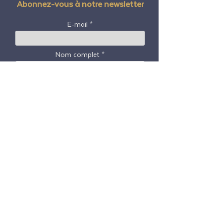
Abonnez-vous à notre newsletter
E-mail
Nom complet
Code postal / code postal
Pays
S'abonner