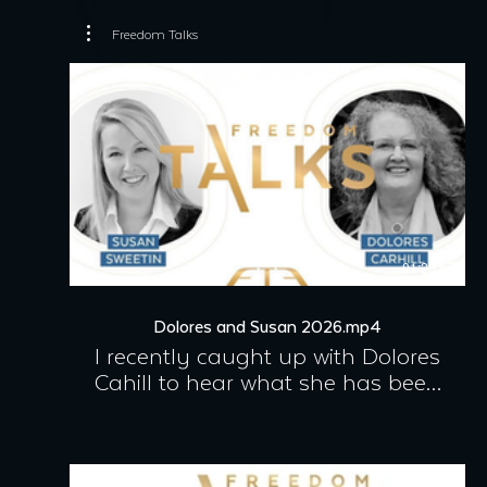
Freedom Talks
01:23:47
Dolores and Susan 2026.mp4
I recently caught up with Dolores
Cahill to hear what she has been
up to and where she is focusing
her energy now. In our
conversation, Dolores shared
updates on her latest work, her