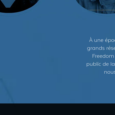
À une époq
grands rése
Freedom T
public de la
nous