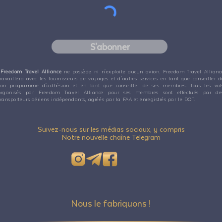
S'abonner
Freedom Travel Alliance
ne possède ni n'exploite aucun avion. Freedom Travel Allianc
travaillera avec les fournisseurs de voyages et d'autres services en tant que conseiller d
son programme d'adhésion et en tant que conseiller de ses membres. Tous les vol
organisés par Freedom Travel Alliance pour ses membres sont effectués par de
transporteurs aériens indépendants, agréés par la FAA et enregistrés par le DOT.
Suivez-nous sur les médias sociaux, y compris
Notre nouvelle chaîne Telegram
Nous le fabriquons !