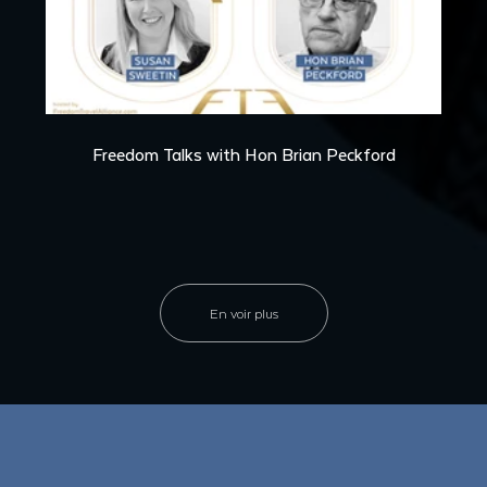
36:01
Freedom Talks with Hon Brian Peckford
En voir plus