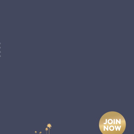
e
e
s
s