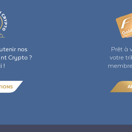
utenir nos
Prêt à 
ant Crypto ?
votre t
i !
membre 
A
TIONS