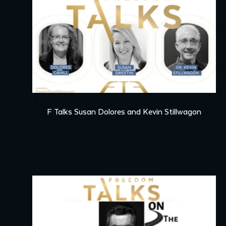
continued fight for medical
freedom and sovereignty, and
her thoughts on why this
moment calls for bold voices,
strategic action, and people
willing to challenge the official
narrative.
54:05
F Talks Susan Dolores and Kevin Stillwagon