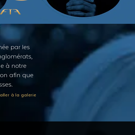
née par les
nglomérats,
me à notre
sion afin que
sses.
. aller à la galerie