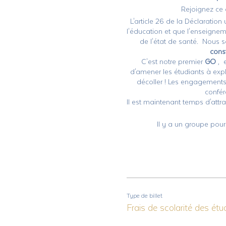
Rejoignez ce 
L'article 26 de la Déclaratio
l'éducation et que l'enseignem
de l'état de santé. Nous
const
C'est notre premier
GO
, 
d'amener les étudiants à expl
décoller ! Les engagements
confér
Il est maintenant temps d'att
Alliance, nous vous enco
vraiment un hybride d'expér
Il y a un groupe pour
offrons donc à tous ceux qu
cadeaux ! Ce cours sera en
conférences dirigées par Rob 
Type de billet
Frais de scolarité des étu