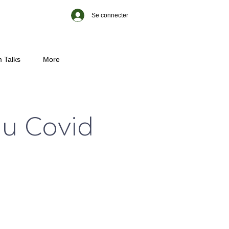
Se connecter
 Talks
More
du Covid