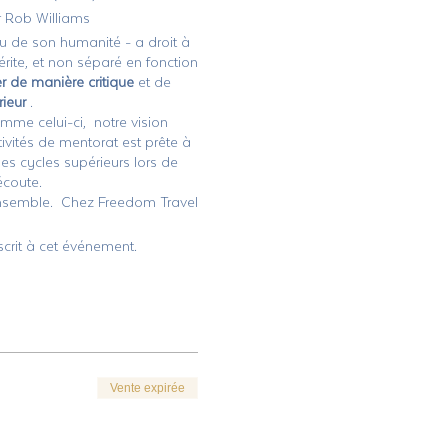
r Rob Williams
tu de son humanité - a droit à
rite, et non séparé en fonction
r de manière critique
et de
ieur
.
mme celui-ci, notre vision
ivités de mentorat est prête à
s cycles supérieurs lors de
écoute.
semble. Chez Freedom Travel
e groupe afin que ce soit
 plus vous
grandissez
, nous
scrit à cet événement.
urs gratuits et une boîte de
 heure sera consacrée à des
estions-réponses. Chaque cours
Vente expirée