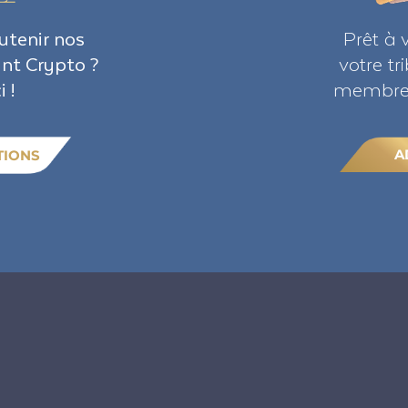
utenir nos
Prêt à 
ant Crypto ?
votre t
i !
membre 
A
TIONS