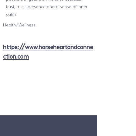
trust, a still presence and a sense of inner
calm.
Health/Wellness
https://www.horseheartandconne
ction.com