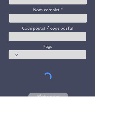
Nom complet
Code postal / code postal
Pays
S'abonner
Freedom Travel Alliance
ne possède ni
n'exploite aucun avion. Freedom Travel
Alliance travaillera avec les fournisseurs de
voyages et d'autres services en tant que