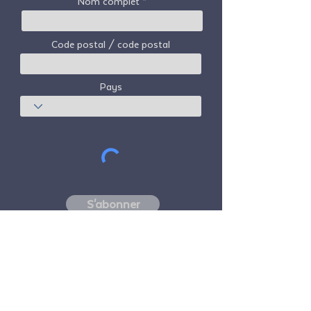
Nom complet
Code postal / code postal
Pays
S'abonner
Freedom Travel Alliance
ne possède ni
n'exploite aucun avion. Freedom Travel
Alliance travaillera avec les fournisseurs de
voyages et d'autres services en tant que
conseiller de son programme d'adhésion et
en tant que conseiller de ses membres. Tous