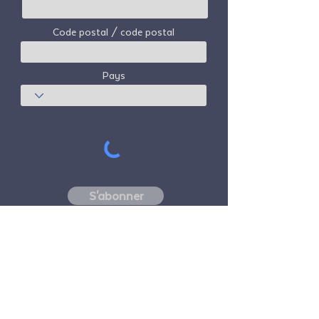
Code postal / code postal
Pays
S'abonner
Freedom Travel Alliance
ne possède ni
n'exploite aucun avion. Freedom Travel
Alliance travaillera avec les fournisseurs de
voyages et d'autres services en tant que
conseiller de son programme d'adhésion et
en tant que conseiller de ses membres. Tous
les vols organisés par Freedom Travel