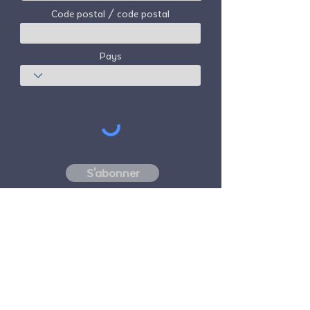
Code postal / code postal
Pays
S'abonner
Freedom Travel Alliance
ne possède ni
n'exploite aucun avion. Freedom Travel
Alliance travaillera avec les fournisseurs de
voyages et d'autres services en tant que
conseiller de son programme d'adhésion et
en tant que conseiller de ses membres. Tous
les vols organisés par Freedom Travel
Alliance pour ses membres sont effectués
par des transporteurs aériens indépendants,