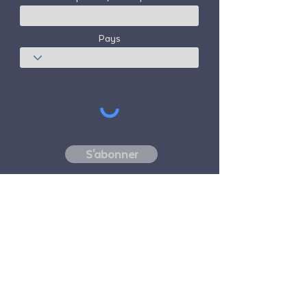
Pays
S'abonner
Freedom Travel Alliance
ne possède ni
n'exploite aucun avion. Freedom Travel
Alliance travaillera avec les fournisseurs de
voyages et d'autres services en tant que
conseiller de son programme d'adhésion et
en tant que conseiller de ses membres. Tous
les vols organisés par Freedom Travel
Alliance pour ses membres sont effectués
par des transporteurs aériens indépendants,
agréés par la FAA et enregistrés par le DOT.