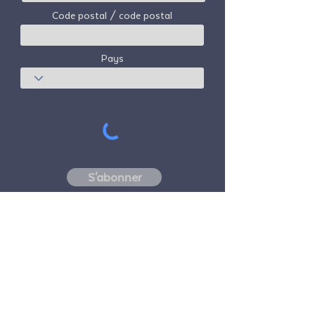
Code postal / code postal
Pays
S'abonner
Freedom Travel Alliance
ne possède ni
n'exploite aucun avion. Freedom Travel
Alliance travaillera avec les fournisseurs de
voyages et d'autres services en tant que
conseiller de son programme d'adhésion et
en tant que conseiller de ses membres. Tous
les vols organisés par Freedom Travel
Alliance pour ses membres sont effectués