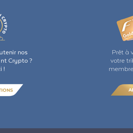
utenir nos
Prêt à 
ant Crypto ?
votre t
i !
membre 
A
TIONS