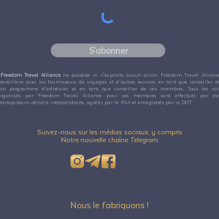
S'abonner
Freedom Travel Alliance
ne possède ni n'exploite aucun avion. Freedom Travel Allianc
travaillera avec les fournisseurs de voyages et d'autres services en tant que conseiller d
son programme d'adhésion et en tant que conseiller de ses membres. Tous les vol
organisés par Freedom Travel Alliance pour ses membres sont effectués par de
transporteurs aériens indépendants, agréés par la FAA et enregistrés par le DOT.
Suivez-nous sur les médias sociaux, y compris
Notre nouvelle chaîne Telegram
Nous le fabriquons !