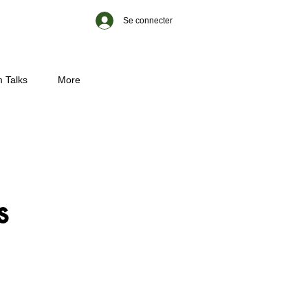
Se connecter
 Talks
More
s