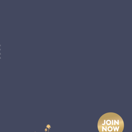
e
e
s
s