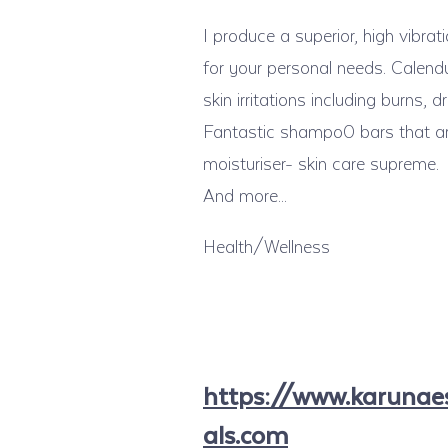
I produce a superior, high vibra
for your personal needs. Calendu
skin irritations including burns, 
Fantastic shampo0 bars that are
moisturiser- skin care supreme.
And more...
Health/Wellness
https://www.karunaes
als.com