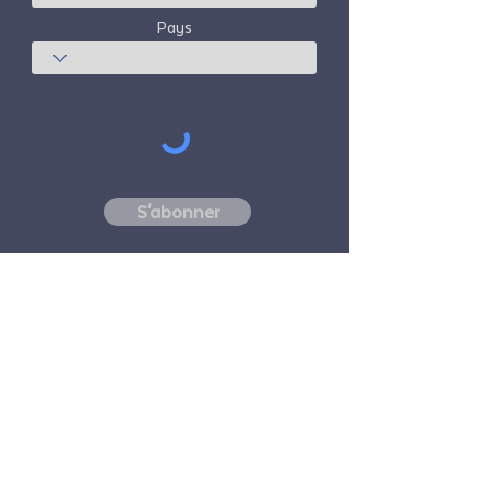
Pays
S'abonner
Freedom Travel Alliance
ne possède ni
n'exploite aucun avion. Freedom Travel
Alliance travaillera avec les fournisseurs de
voyages et d'autres services en tant que
conseiller de son programme d'adhésion et
en tant que conseiller de ses membres. Tous
les vols organisés par Freedom Travel
Alliance pour ses membres sont effectués
par des transporteurs aériens indépendants,
agréés par la FAA et enregistrés par le DOT.