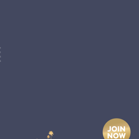
e
e
s
s