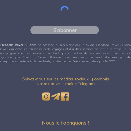
S'abonner
Freedom Travel Alliance
ne possède ni n'exploite aucun avion. Freedom Travel Allianc
travaillera avec les fournisseurs de voyages et d'autres services en tant que conseiller d
son programme d'adhésion et en tant que conseiller de ses membres. Tous les vol
organisés par Freedom Travel Alliance pour ses membres sont effectués par de
transporteurs aériens indépendants, agréés par la FAA et enregistrés par le DOT.
Suivez-nous sur les médias sociaux, y compris
Notre nouvelle chaîne Telegram
Nous le fabriquons !