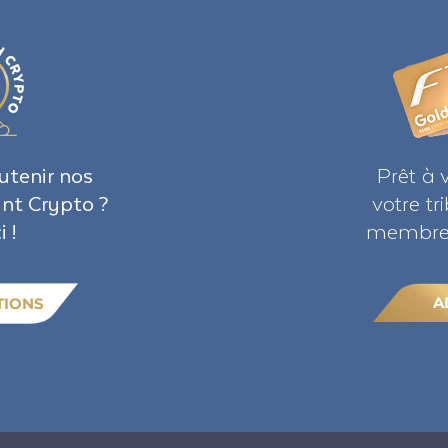
utenir nos
Prêt à 
ant Crypto ?
votre t
i !
membre 
A
TIONS