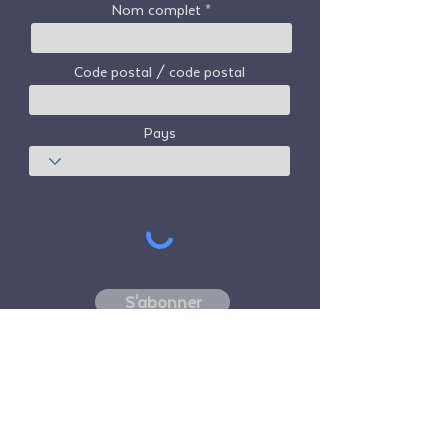
Nom complet
Code postal / code postal
Pays
S'abonner
Freedom Travel Alliance
ne possède ni
n'exploite aucun avion. Freedom Travel
Alliance travaillera avec les fournisseurs de
voyages et d'autres services en tant que
conseiller de son programme d'adhésion et
en tant que conseiller de ses membres. Tous