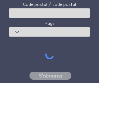
Code postal / code postal
Pays
S'abonner
Freedom Travel Alliance
ne possède ni
n'exploite aucun avion. Freedom Travel
Alliance travaillera avec les fournisseurs de
voyages et d'autres services en tant que
conseiller de son programme d'adhésion et
en tant que conseiller de ses membres. Tous
les vols organisés par Freedom Travel
Alliance pour ses membres sont effectués
par des transporteurs aériens indépendants,