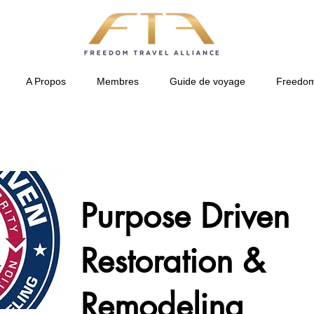
A Propos
Membres
Guide de voyage
Freedom
Purpose Driven
Restoration &
Remodeling