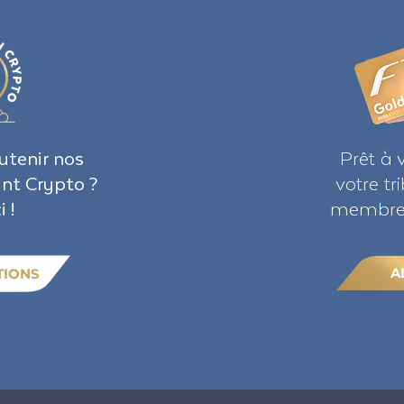
utenir nos
Prêt à 
ant Crypto ?
votre t
i !
membre 
A
TIONS