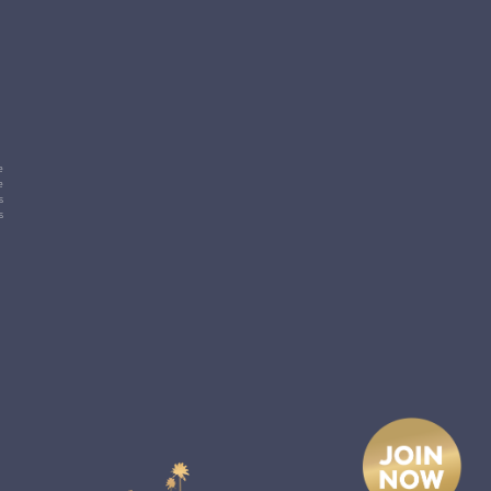
e
e
s
s