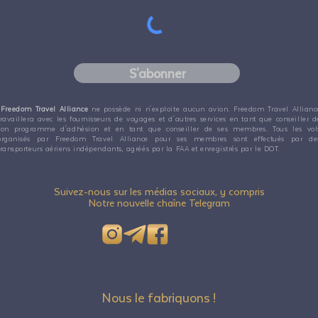
S'abonner
Freedom Travel Alliance
ne possède ni n'exploite aucun avion. Freedom Travel Allianc
travaillera avec les fournisseurs de voyages et d'autres services en tant que conseiller d
son programme d'adhésion et en tant que conseiller de ses membres. Tous les vol
organisés par Freedom Travel Alliance pour ses membres sont effectués par de
transporteurs aériens indépendants, agréés par la FAA et enregistrés par le DOT.
Suivez-nous sur les médias sociaux, y compris
Notre nouvelle chaîne Telegram
Nous le fabriquons !