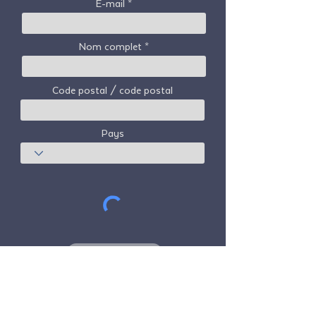
E-mail
Nom complet
Code postal / code postal
Pays
S'abonner
Freedom Travel Alliance
ne possède ni
n'exploite aucun avion. Freedom Travel
Alliance travaillera avec les fournisseurs de