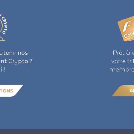
utenir nos
Prêt à 
ant Crypto ?
votre t
i !
membre 
A
TIONS