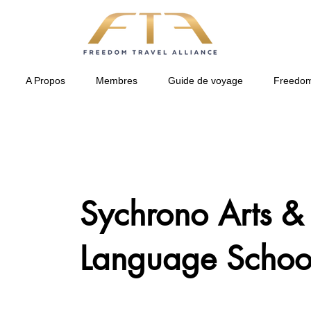
A Propos
Membres
Guide de voyage
Freedom
Sychrono Arts &
Language Schoo