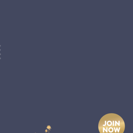
e
e
s
s