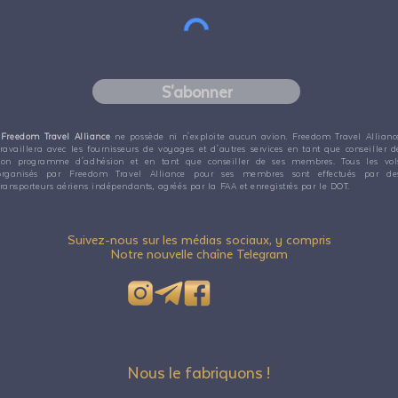
S'abonner
Freedom Travel Alliance
ne possède ni n'exploite aucun avion. Freedom Travel Allianc
travaillera avec les fournisseurs de voyages et d'autres services en tant que conseiller d
son programme d'adhésion et en tant que conseiller de ses membres. Tous les vol
organisés par Freedom Travel Alliance pour ses membres sont effectués par de
transporteurs aériens indépendants, agréés par la FAA et enregistrés par le DOT.
Suivez-nous sur les médias sociaux, y compris
Notre nouvelle chaîne Telegram
Nous le fabriquons !