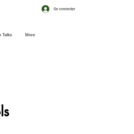
Se connecter
 Talks
More
ls