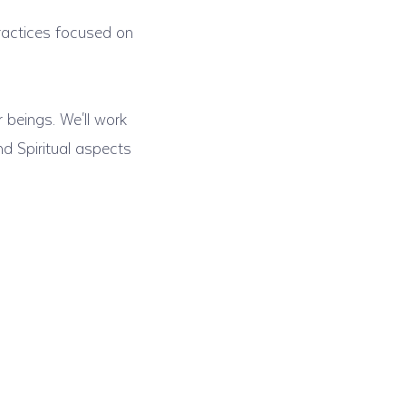
practices focused on
 beings. We'll work
d Spiritual aspects