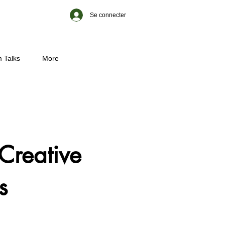
Se connecter
 Talks
More
Creative
s