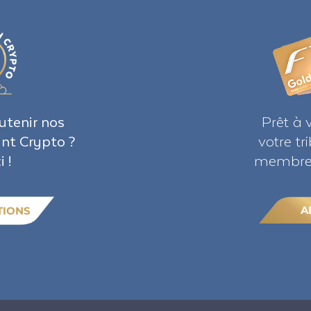
utenir nos
Prêt à 
ant Crypto ?
votre t
i !
membre 
A
TIONS