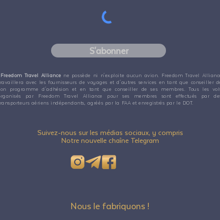
S'abonner
Freedom Travel Alliance
ne possède ni n'exploite aucun avion. Freedom Travel Allianc
travaillera avec les fournisseurs de voyages et d'autres services en tant que conseiller d
son programme d'adhésion et en tant que conseiller de ses membres. Tous les vol
organisés par Freedom Travel Alliance pour ses membres sont effectués par de
transporteurs aériens indépendants, agréés par la FAA et enregistrés par le DOT.
Suivez-nous sur les médias sociaux, y compris
Notre nouvelle chaîne Telegram
Nous le fabriquons !