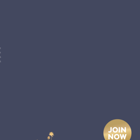
e
e
s
s