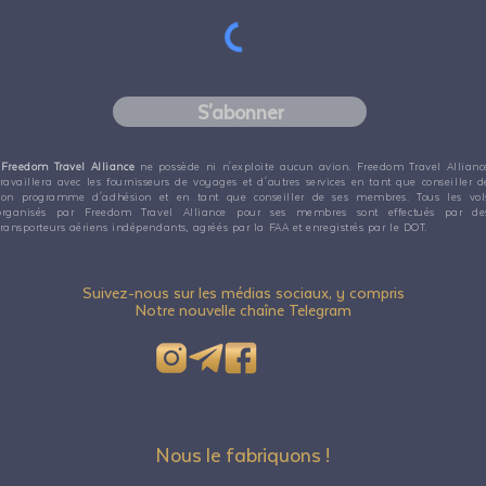
S'abonner
Freedom Travel Alliance
ne possède ni n'exploite aucun avion. Freedom Travel Allianc
travaillera avec les fournisseurs de voyages et d'autres services en tant que conseiller d
son programme d'adhésion et en tant que conseiller de ses membres. Tous les vol
organisés par Freedom Travel Alliance pour ses membres sont effectués par de
transporteurs aériens indépendants, agréés par la FAA et enregistrés par le DOT.
Suivez-nous sur les médias sociaux, y compris
Notre nouvelle chaîne Telegram
Nous le fabriquons !