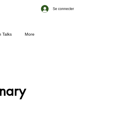
Se connecter
 Talks
More
inary