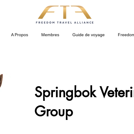
A Propos
Membres
Guide de voyage
Freedom
Springbok Veter
Group