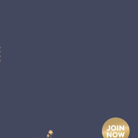
e
e
s
s