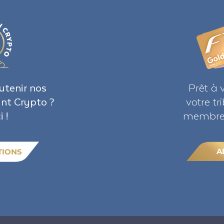
utenir nos
Prêt à 
ant Crypto ?
votre t
i !
membre 
A
TIONS