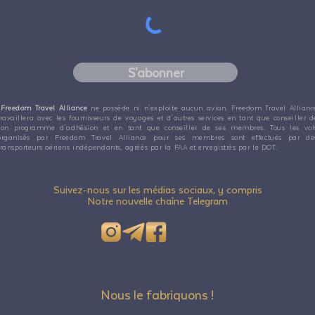
S'abonner
Freedom Travel Alliance
ne possède ni n'exploite aucun avion. Freedom Travel Allianc
travaillera avec les fournisseurs de voyages et d'autres services en tant que conseiller d
son programme d'adhésion et en tant que conseiller de ses membres. Tous les vol
organisés par Freedom Travel Alliance pour ses membres sont effectués par de
transporteurs aériens indépendants, agréés par la FAA et enregistrés par le DOT.
Suivez-nous sur les médias sociaux, y compris
Notre nouvelle chaîne Telegram
Nous le fabriquons !