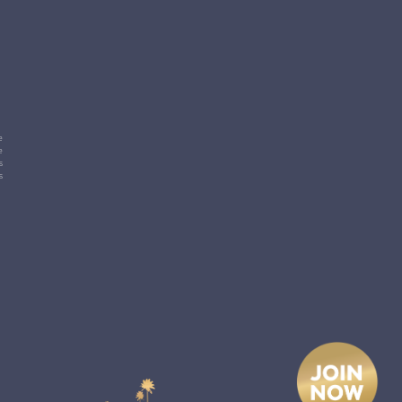
e
e
s
s