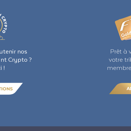
utenir nos
Prêt à 
ant Crypto ?
votre t
i !
membre 
A
TIONS