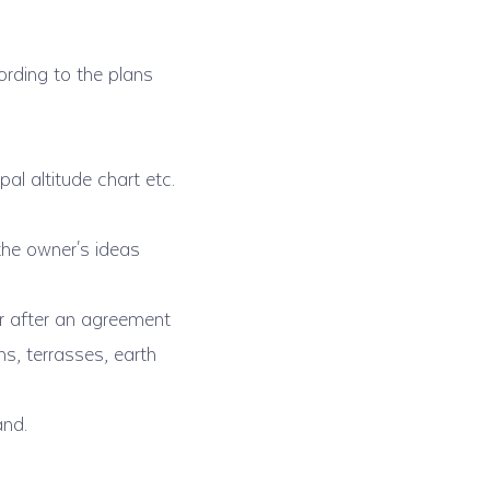
ording to the plans
al altitude chart etc.
 the owner's ideas
r after an agreement
s, terrasses, earth
and.