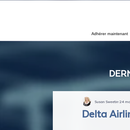
Adhérer maintenant
DERN
Susan Sweetin
24 ma
Delta Airl