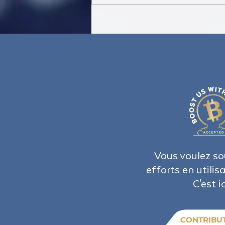
Canada: Opposition motion to
remove travel restrictions was
denied- FTA IS THE SOLUTION!
Vous voulez so
efforts en utilis
C'est ic
CONTRIBU