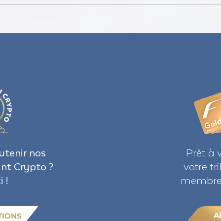
Freed
Jeff Witzeman's Antidote to Fear
utenir nos
Prêt à 
ant Crypto ?
votre t
i !
membre 
A
TIONS