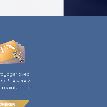
om Talks with Mads Palsvig
voyager avec
ribu ? Devenez
maintenant !
DHÉRER