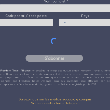
Nom complet
Code postal / code postal
Pays
S'abonner
Freedom Travel Alliance
ne possède ni n'exploite aucun avion. Freedom Travel Allianc
travaillera avec les fournisseurs de voyages et d'autres services en tant que conseiller d
son programme d'adhésion et en tant que conseiller de ses membres. Tous les vol
organisés par Freedom Travel Alliance pour ses membres sont effectués par de
transporteurs aériens indépendants, agréés par la FAA et enregistrés par le DOT.
Suivez-nous sur les médias sociaux, y compris
Notre nouvelle chaîne Telegram