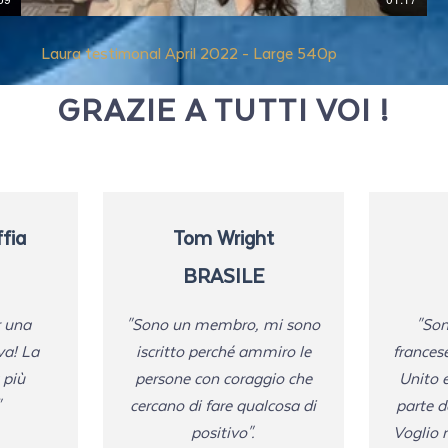
Laura testimonal April 2022 - Large 540p
GRAZIE A TUTTI VOI !
ffia
Tom Wright
BRASILE
r una
"Sono un membro, mi sono
"Son
va! La
iscritto perché ammiro le
frances
 più
persone con coraggio che
Unito e
"
cercano di fare qualcosa di
parte d
positivo".
Voglio r