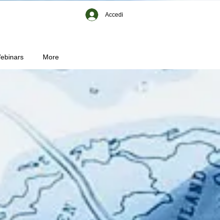
Accedi
ebinars
More