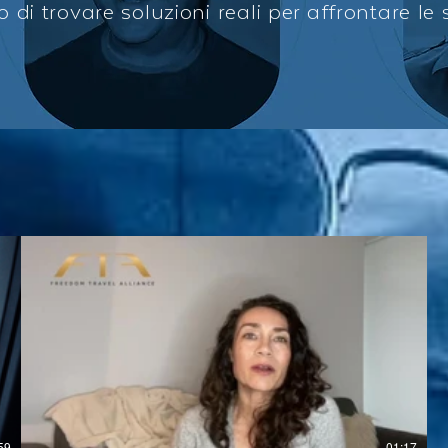
o di trovare soluzioni reali per affrontare le s
59
01:17