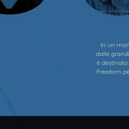
In un mome
dalle grandi
è destinato
Freedom per