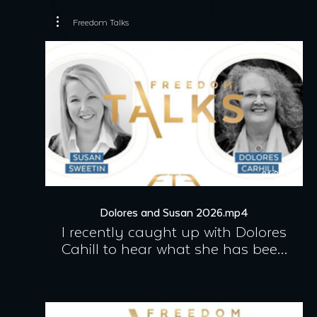
Freedom Talks
01:23:47
Dolores and Susan 2026.mp4
I recently caught up with Dolores
Cahill to hear what she has been
up to and where she is focusing
her energy now. In our
conversation, Dolores shared
updates on her latest work, her