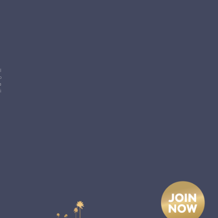
l
o
a
i