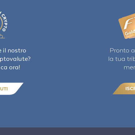
 il nostro
Pronto a
iptovalute?
la tua tr
ica ora!
mem
ISC
UTI