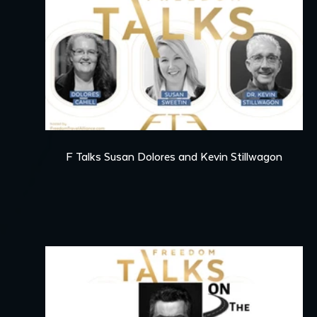
continued fight for medical
freedom and sovereignty, and
her thoughts on why this
moment calls for bold voices,
strategic action, and people
willing to challenge the official
narrative.
54:05
F Talks Susan Dolores and Kevin Stillwagon