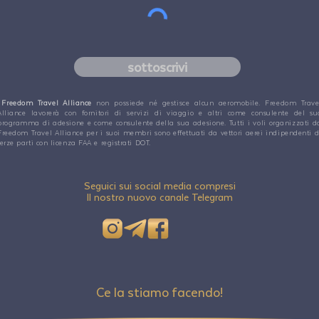
sottoscrivi
Freedom Travel Alliance
non possiede né gestisce alcun aeromobile. Freedom Trave
Alliance lavorerà con fornitori di servizi di viaggio e altri come consulente del su
programma di adesione e come consulente della sua adesione. Tutti i voli organizzati d
Freedom Travel Alliance per i suoi membri sono effettuati da vettori aerei indipendenti d
terze parti con licenza FAA e registrati DOT.
Seguici sui social media compresi
Il nostro nuovo canale Telegram
Ce la stiamo facendo!