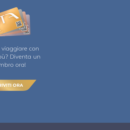
 viaggiare con
ibù? Diventa un
bro ora!
RIVITI ORA