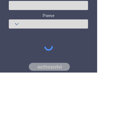
Paese
sottoscrivi
Freedom Travel Alliance
non possiede né
gestisce alcun aeromobile. Freedom Travel
Alliance lavorerà con fornitori di servizi di
viaggio e altri come consulente del suo
programma di adesione e come consulente
della sua adesione. Tutti i voli organizzati
da Freedom Travel Alliance per i suoi
membri sono effettuati da vettori aerei
indipendenti di terze parti con licenza FAA e
registrati DOT.