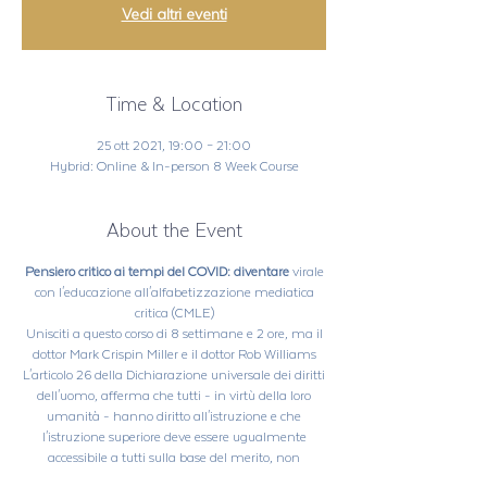
Vedi altri eventi
Time & Location
25 ott 2021, 19:00 – 21:00
Hybrid: Online & In-person 8 Week Course
About the Event
Pensiero critico ai tempi del COVID: diventare
virale
con l'educazione all'alfabetizzazione mediatica
critica (CMLE)
Unisciti a questo corso di 8 settimane e 2 ore, ma il
dottor Mark Crispin Miller e il dottor Rob Williams
L'articolo 26 della Dichiarazione universale dei diritti
dell'uomo, afferma che tutti - in virtù della loro
umanità - hanno diritto all'istruzione e che
l'istruzione superiore deve essere ugualmente
accessibile a tutti sulla base del merito, non
segregata in base allo stato di salute. Sappiamo