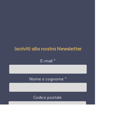
persona, una lezione gratuita e un pacco regalo!
Questa classe sarà insegnata in una piattaforma
webinar utilizzando zoom. La prima ora sarà
costituita da lezioni di Rob & Mark e poi lo apriranno
per discussioni dal vivo e domande e risposte. Ogni
classe sarà registrata.
Sei pronto a scegliere di #GoWithFreedom
Iscriviti alla nostra Newsletter
E-mail
Nome e cognome
Codice postale
Paese