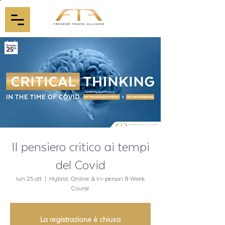
Il pensiero critico ai tempi
del Covid
lun 25 ott
  |  
Hybrid: Online & In-person 8 Week
Course
La registrazione è chiusa